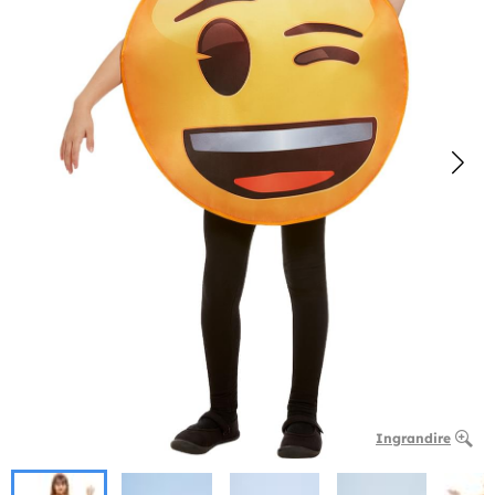
Ingrandire