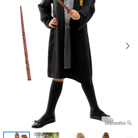
Ingrandire