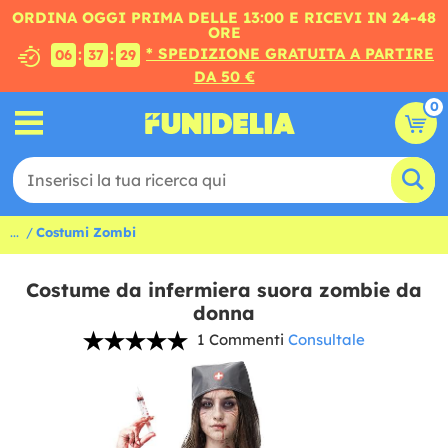
ORDINA OGGI PRIMA DELLE 13:00 E RICEVI IN 24-48
ORE
* SPEDIZIONE GRATUITA A PARTIRE
:
:
06
37
28
DA 50 €
0
...
Costumi Zombi
Costume da infermiera suora zombie da
donna
1 Commenti
Consultale