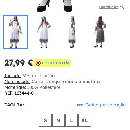
Ingrandire
27,99 €
ULTIME UNITÀ!
Include:
Vestito e cuffia
Non include:
Calze, siringa e mano amputata
Materiale:
100% Poliestere
REF: 123444-0
TAGLIA:
Guida per le taglie
S
M
L
XL