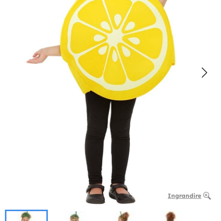
Ingrandire