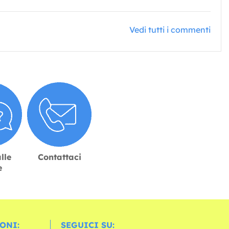
Vedi tutti i commenti
lle
Contattaci
e
ONI:
SEGUICI SU: