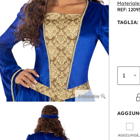
Materiale
REF: 1209
TAGLIA:
Ingrandire
AGGIUN
AGGIU