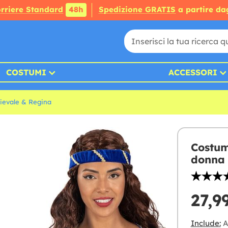
rriere Standard
48h
Spedizione GRATIS
a partire da
COSTUMI
ACCESSORI
ievale & Regina
Costum
donna
27,9
Include:
Ab