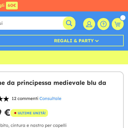
gli
60€
REGALI & PARTY
e da principessa medievale blu da
12 commenti
Consultale
9 €
ULTIME UNITÀ!
ito, cintura e nastro per capelli