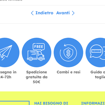
Indietro
Avanti
segna in
Spedizione
Cambi e resi
Guida a
24-72h
gratuita da
tagli
50€
HAI BISOGNO DI
INFORMAZI