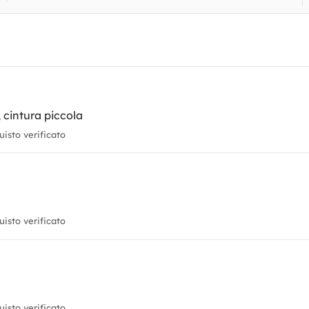
, cintura piccola
isto verificato
isto verificato
isto verificato