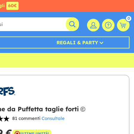
gli
60€
0
REGALI & PARTY
e da Puffetta taglie forti
81 commenti
Consultale
9 €
ULTIME UNITÀ!