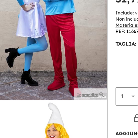
Include:
v
Non inclu
Materiale
REF: 1166
TAGLIA:
Ingrandire
AGGIUN