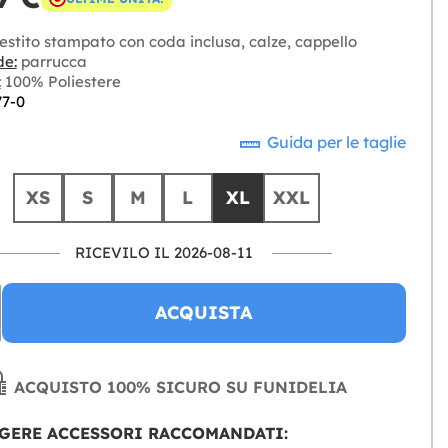
estito stampato con coda inclusa, calze, cappello
de:
parrucca
:
100% Poliestere
77-0
Guida per le taglie
XS
S
M
L
XL
XXL
RICEVILO IL 2026-08-11
ACQUISTA
ACQUISTO 100% SICURO SU FUNIDELIA
GERE ACCESSORI RACCOMANDATI: