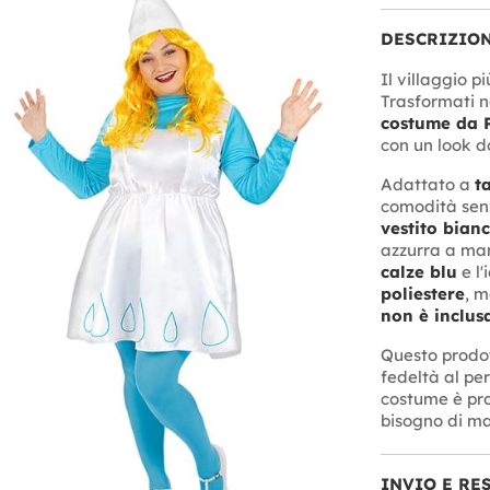
DESCRIZIO
Il villaggio p
Trasformati n
costume da P
con un look d
Adattato a
t
comodità senz
vestito bian
azzurra a man
calze blu
e l'
poliestere
, m
non è inclus
Questo prodo
fedeltà al pe
costume è pro
bisogno di ma
INVIO E RE