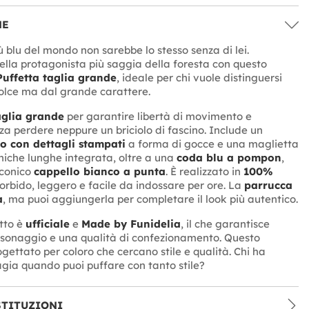
NE
iù blu del mondo non sarebbe lo stesso senza di lei.
ella protagonista più saggia della foresta con questo
uffetta taglia grande
, ideale per chi vuole distinguersi
olce ma dal grande carattere.
aglia grande
per garantire libertà di movimento e
a perdere neppure un briciolo di fascino. Include un
co con dettagli stampati
a forma di gocce e una maglietta
iche lunghe integrata, oltre a una
coda blu a pompon
,
iconico
cappello bianco a punta
. È realizzato in
100%
orbido, leggero e facile da indossare per ore. La
parrucca
a
, ma puoi aggiungerla per completare il look più autentico.
tto è
ufficiale
e
Made by Funidelia
, il che garantisce
rsonaggio e una qualità di confezionamento. Questo
gettato per coloro che cercano stile e qualità. Chi ha
gia quando puoi puffare con tanto stile?
STITUZIONI