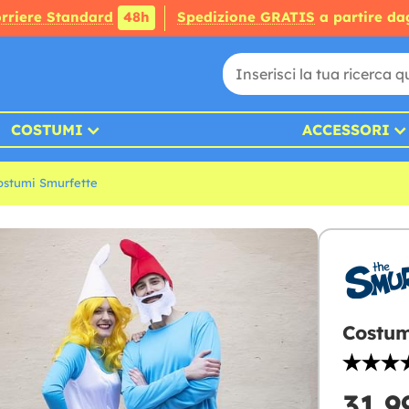
rriere Standard
48h
Spedizione GRATIS
a partire da
COSTUMI
ACCESSORI
ostumi Smurfette
Costum
31,9