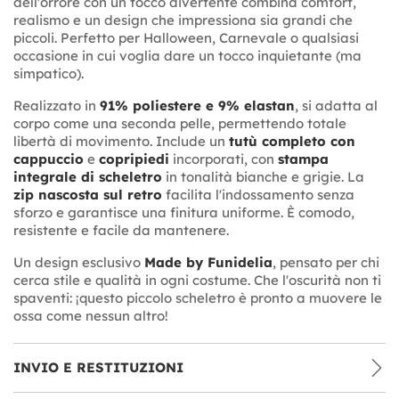
dell'orrore con un tocco divertente combina comfort,
realismo e un design che impressiona sia grandi che
piccoli. Perfetto per Halloween, Carnevale o qualsiasi
occasione in cui voglia dare un tocco inquietante (ma
simpatico).
Realizzato in
91% poliestere e 9% elastan
, si adatta al
corpo come una seconda pelle, permettendo totale
libertà di movimento. Include un
tutù completo con
cappuccio
e
copripiedi
incorporati, con
stampa
integrale di scheletro
in tonalità bianche e grigie. La
zip nascosta sul retro
facilita l'indossamento senza
sforzo e garantisce una finitura uniforme. È comodo,
resistente e facile da mantenere.
Un design esclusivo
Made by Funidelia
, pensato per chi
cerca stile e qualità in ogni costume. Che l'oscurità non ti
spaventi: ¡questo piccolo scheletro è pronto a muovere le
ossa come nessun altro!
INVIO E RESTITUZIONI