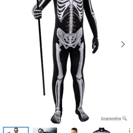
Ingrandire