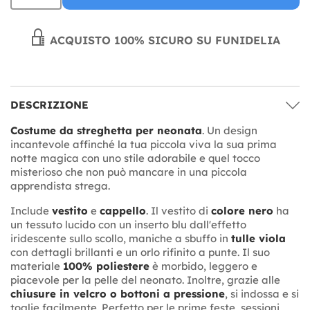
ACQUISTO 100% SICURO SU FUNIDELIA
DESCRIZIONE
Costume da streghetta per neonata
. Un design
incantevole affinché la tua piccola viva la sua prima
notte magica con uno stile adorabile e quel tocco
misterioso che non può mancare in una piccola
apprendista strega.
Include
vestito
e
cappello
. Il vestito di
colore nero
ha
un tessuto lucido con un inserto blu dall'effetto
iridescente sullo scollo, maniche a sbuffo in
tulle viola
con dettagli brillanti e un orlo rifinito a punte. Il suo
materiale
100% poliestere
è morbido, leggero e
piacevole per la pelle del neonato. Inoltre, grazie alle
chiusure in velcro o bottoni a pressione
, si indossa e si
toglie facilmente. Perfetto per le prime feste, sessioni