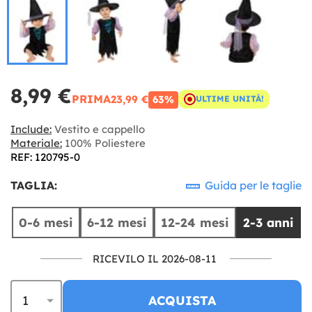
8,99 €
PRIMA
23,99 €
63%
ULTIME UNITÀ!
Include:
Vestito e cappello
Materiale:
100% Poliestere
REF: 120795-0
TAGLIA:
Guida per le taglie
0-6 mesi
6-12 mesi
12-24 mesi
2-3 anni
RICEVILO IL 2026-08-11
ACQUISTA