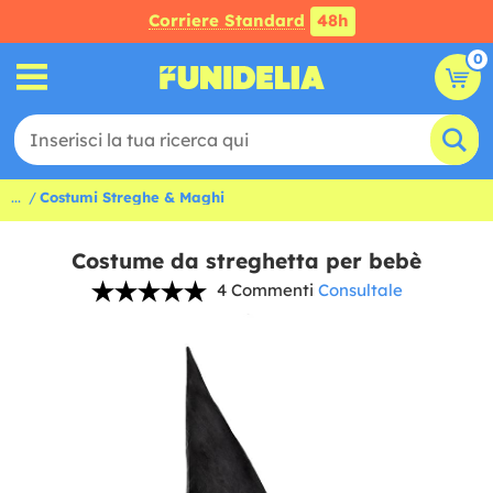
Corriere Standard
48h
0
...
Costumi Streghe & Maghi
Costume da streghetta per bebè
4 Commenti
Consultale