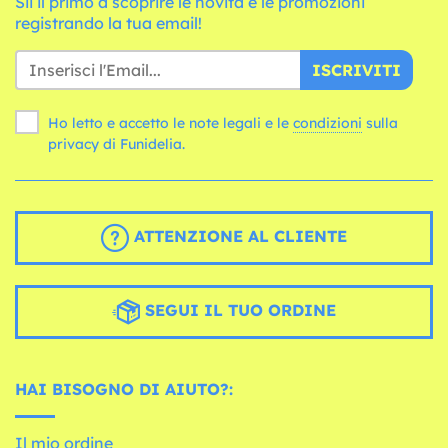
Sii il primo a scoprire le novità e le promozioni
registrando la tua email!
ISCRIVITI
Ho letto e accetto le note legali e le
condizioni
sulla
privacy di Funidelia.
ATTENZIONE AL CLIENTE
SEGUI IL TUO ORDINE
HAI BISOGNO DI AIUTO?:
Il mio ordine