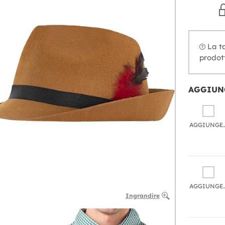
La ta
prodott
AGGIUN
AGGIU
AGGIU
Ingrandire