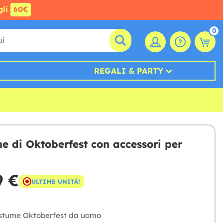
gli
60€
0
REGALI & PARTY
e di Oktoberfest con accessori per
9 €
ULTIME UNITÀ!
ostume Oktoberfest da uomo