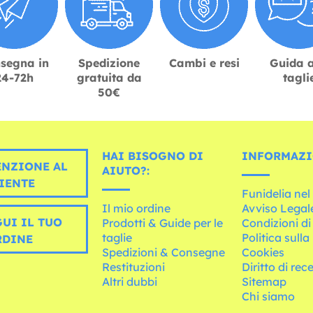
segna in
Spedizione
Cambi e resi
Guida a
24-72h
gratuita da
tagli
50€
HAI BISOGNO DI
INFORMAZI
ENZIONE AL
AIUTO?:
IENTE
Funidelia ne
Il mio ordine
Avviso Legal
UI IL TUO
Prodotti & Guide per le
Condizioni di
taglie
Politica sulla
RDINE
Spedizioni & Consegne
Cookies
Restituzioni
Diritto di rec
Altri dubbi
Sitemap
Chi siamo