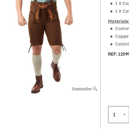
1 X Ca
1 X Ca
Materiale
Costum
Cappel
Calzin
REF: 1259
Ingrandire