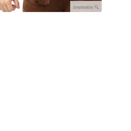
Ingrandire