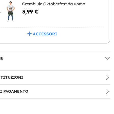
Grembiule Oktoberfest da uomo
3,99 €
NGERE
ACCESSORI
NE
STITUZIONI
DI PAGAMENTO