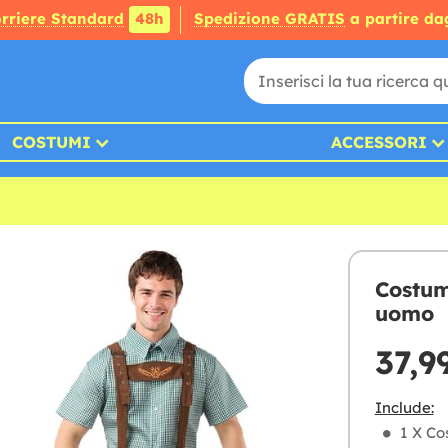
rriere Standard
48h
Spedizione GRATIS
a partire da
COSTUMI
ACCESSORI
Costum
uomo
37,9
Include:
1 X C