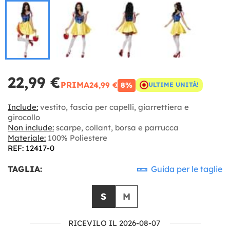
22,99 €
PRIMA
24,99 €
8%
ULTIME UNITÀ!
Include:
vestito, fascia per capelli, giarrettiera e
girocollo
Non include:
scarpe, collant, borsa e parrucca
Materiale:
100% Poliestere
REF: 12417-0
TAGLIA:
Guida per le taglie
S
M
RICEVILO IL 2026-08-07