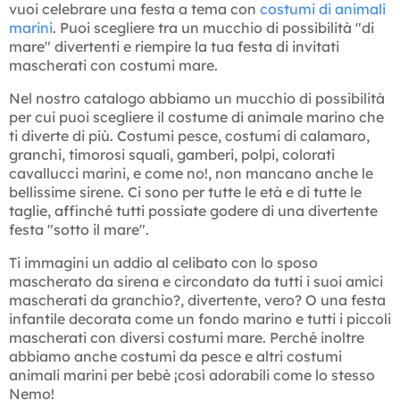
vuoi celebrare una festa a tema con
costumi di animali
marini
. Puoi scegliere tra un mucchio di possibilità "di
mare" divertenti e riempire la tua festa di invitati
mascherati con costumi mare.
Nel nostro catalogo abbiamo un mucchio di possibilità
per cui puoi scegliere il costume di animale marino che
ti diverte di più. Costumi pesce, costumi di calamaro,
granchi, timorosi squali, gamberi, polpi, colorati
cavallucci marini, e come no!, non mancano anche le
bellissime sirene. Ci sono per tutte le età e di tutte le
taglie, affinché tutti possiate godere di una divertente
festa "sotto il mare".
Ti immagini un addio al celibato con lo sposo
mascherato da sirena e circondato da tutti i suoi amici
mascherati da granchio?, divertente, vero? O una festa
infantile decorata come un fondo marino e tutti i piccoli
mascherati con diversi costumi mare. Perché inoltre
abbiamo anche costumi da pesce e altri costumi
animali marini per bebè ¡così adorabili come lo stesso
Nemo!