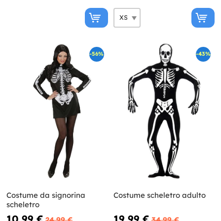
-56%
-43%
Costume da signorina
Costume scheletro adulto
scheletro
10,99 €
19,99 €
24,99 €
34,99 €