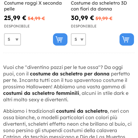
Costume raggi X seconda
Costume da scheletro 3D
pelle
con fiori da donna
25,99 €
30,99 €
54,99 €
59,99 €
DISPONIBILE
DISPONIBILE
Vuoi che "diventino pazzi per le tue ossa"? Da oggi
puoi, con il
costume da scheletro per donna
perfetto
per te. Incanta tutti con il tuo spaventoso costume il
prossimo Halloween! Abbiamo una vasta gamma di
costumi da scheletro femminili
, alcuni in stile dark e
altri molto sexy e divertenti.
Abbiamo i tradizionali
costumi da scheletro
, neri con
ossa bianche, o modelli particolari con colori più
divertenti, scheletri effetto neon che brillano al buio, ci
sono persino gli stupendi costumi della calavera
Catrina, da teschio messicano e Dia de Los Muertos.