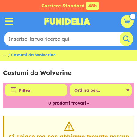
Corriere Standard
48h
...
Costumi da Wolverine
Costumi da Wolverine
Filtra
0
prodotti trovati -
Ci spiace ma non abbiamo trovato nessun