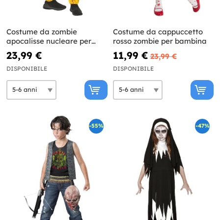
Costume da zombie
Costume da cappuccetto
apocalisse nucleare per
rosso zombie per bambina
bambini
23,99 €
11,99 €
23,99 €
DISPONIBILE
DISPONIBILE
-55%
-47%