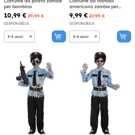
Costume da pirata zombie
Costume da football
per bambina
americano zombie per
bambino
10,99 €
9,99 €
29,99 €
27,99 €
DISPONIBILE
DISPONIBILE