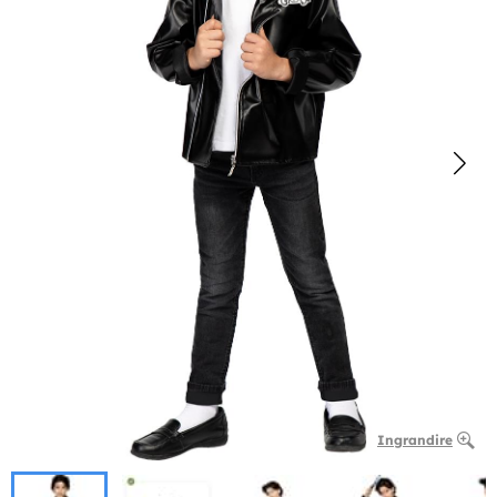
Ingrandire