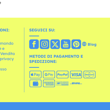
e
ONI:
SEGUICI SU:
l mondo
Blog
e e
 Vendita
METODI DI PAGAMENTO E
 privacy
SPEDIZIONE:
esso