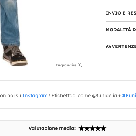
INVIO E RE
MODALITÀ 
AVVERTENZ
Ingrandire
con noi su
Instagram
! Etichettaci come @funidelia +
#Funi
Valutazione media: