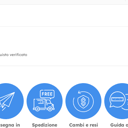
isto verificato
segna in
Spedizione
Cambi e resi
Guida a