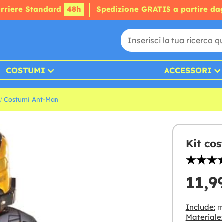
rriere Standard
48h
Spedizione GRATIS
a partire da
COSTUMI
ACCESSORI
Costumi Ant-Man
Kit co
11,9
Include:
m
Materiale