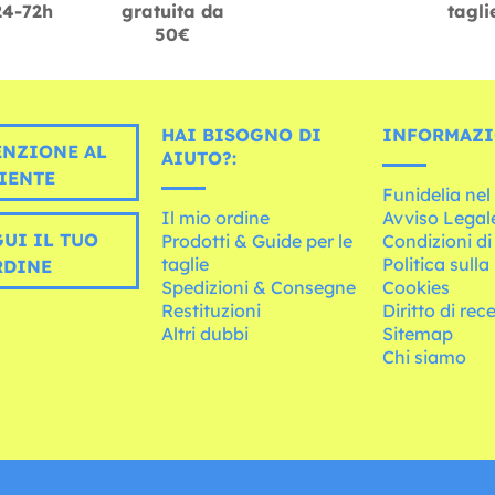
24-72h
gratuita da
tagli
50€
HAI BISOGNO DI
INFORMAZI
ENZIONE AL
AIUTO?:
IENTE
Funidelia ne
Il mio ordine
Avviso Legal
UI IL TUO
Prodotti & Guide per le
Condizioni di
taglie
Politica sulla
RDINE
Spedizioni & Consegne
Cookies
Restituzioni
Diritto di rec
Altri dubbi
Sitemap
Chi siamo