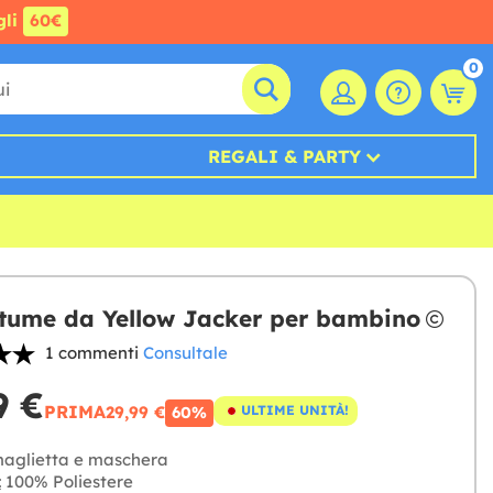
gli
60€
0
REGALI & PARTY
stume da Yellow Jacker per bambino
1 commenti
Consultale
9 €
PRIMA
29,99 €
ULTIME UNITÀ!
60%
aglietta e maschera
:
100% Poliestere