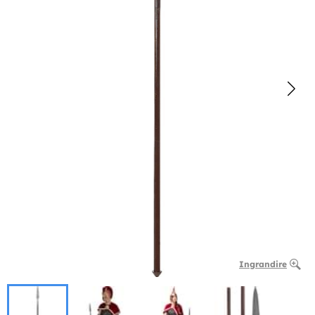
Ingrandire