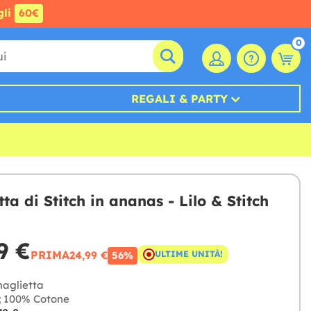
gli
60€
0
REGALI & PARTY
ta di Stitch in ananas - Lilo & Stitch
9 €
PRIMA
24,99 €
ULTIME UNITÀ!
56%
aglietta
:
100% Cotone