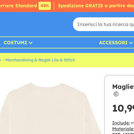
rriere Standard
48h
Spedizione GRATIS
a partire da
COSTUMI
ACCESSORI
y
Merchandising & Regali Lilo & Stitch
Magliet
10,9
Include:
m
Materiale