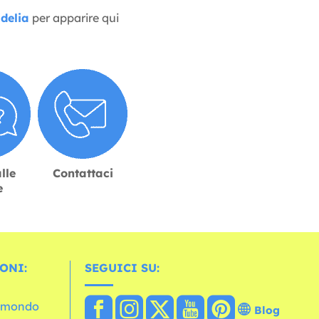
delia
per apparire qui
lle
Contattaci
e
ONI:
SEGUICI SU:
l mondo
Blog