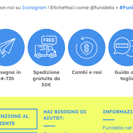
con noi su
Instagram
! Etichettaci come @funidelia +
#Funi
segna in
Spedizione
Cambi e resi
Guida a
24-72h
gratuita da
tagli
50€
HAI BISOGNO DI
INFORMAZI
ENZIONE AL
AIUTO?:
IENTE
Funidelia ne