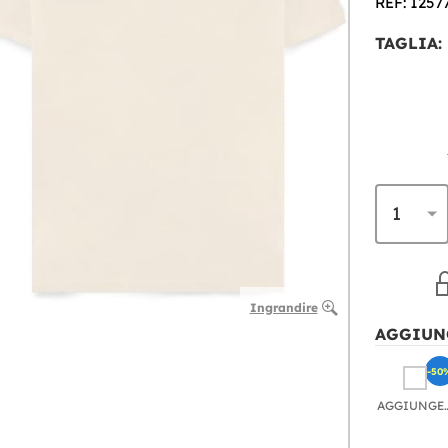
REF: 1257
TAGLIA:
Ingrandire
AGGIUN
-50
AGGIU