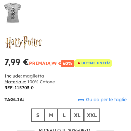
7,99 €
PRIMA
19,99 €
60%
ULTIME UNITÀ!
Include:
maglietta
Materiale:
100% Cotone
REF: 115703-0
TAGLIA:
Guida per le taglie
S
M
L
XL
XXL
RICEVILO IL 2026-08-11