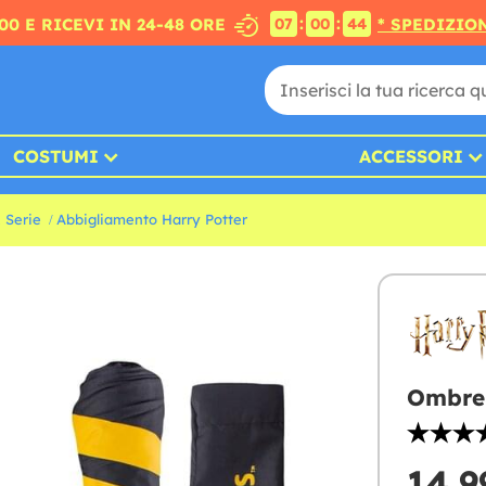
:
:
00 E RICEVI IN 24-48 ORE
* SPEDIZION
07
00
43
COSTUMI
ACCESSORI
 Serie
Abbigliamento Harry Potter
Ombrel
14,9