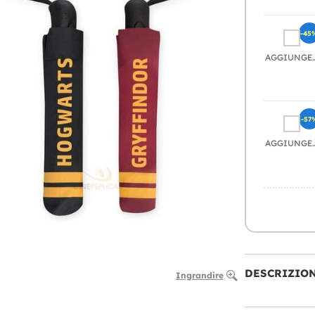
-45
AGGIU
-57
AGGIU
DESCRIZIO
Ingrandire