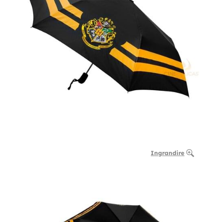
Ingrandire