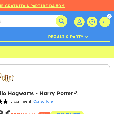
E GRATUITA A PARTIRE DA 50 €
0
REGALI & PARTY
lo Hogwarts - Harry Potter
5 commenti
Consultale
9 €