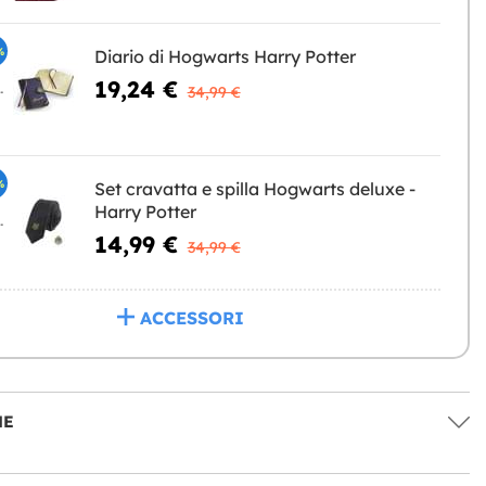
%
Diario di Hogwarts Harry Potter
19,24 €
NGERE
34,99 €
%
Set cravatta e spilla Hogwarts deluxe -
Harry Potter
NGERE
14,99 €
34,99 €
ACCESSORI
NE