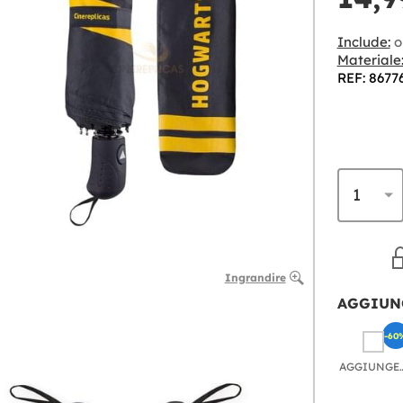
Include:
o
Materiale
REF: 8677
Ingrandire
AGGIUN
-60
AGGIU