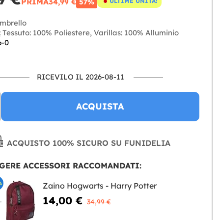
PRIMA
34,99 €
ULTIME UNITÀ!
57%
mbrello
:
Tessuto: 100% Poliestere, Varillas: 100% Alluminio
6-0
RICEVILO IL 2026-08-11
ACQUISTA
ACQUISTO 100% SICURO SU FUNIDELIA
GERE ACCESSORI RACCOMANDATI:
%
Zaino Hogwarts - Harry Potter
14,00 €
NGERE
34,99 €