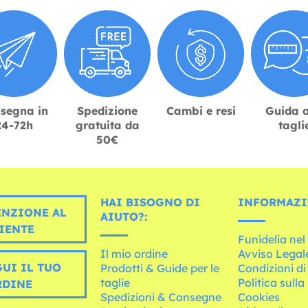
segna in
Spedizione
Cambi e resi
Guida a
24-72h
gratuita da
tagli
50€
HAI BISOGNO DI
INFORMAZI
ENZIONE AL
AIUTO?:
IENTE
Funidelia ne
Il mio ordine
Avviso Legal
UI IL TUO
Prodotti & Guide per le
Condizioni di
taglie
Politica sulla
RDINE
Spedizioni & Consegne
Cookies