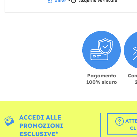
Utile?
•
Acquisto verificato
Pagamento
Con
100% sicuro
ACCEDI ALLE
ATT
PROMOZIONI
CL
ESCLUSIVE*