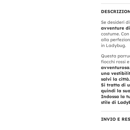
DESCRIZIO
Se desideri di
avventure d
costume. Con i
alla perfezio
in Ladybug.
Questa parru
fiocchi rossi 
avventurosa.
una vestibil
salvi la città.
Si tratta di
quindi la sua
Indossa la t
stile di Lady
INVIO E RE