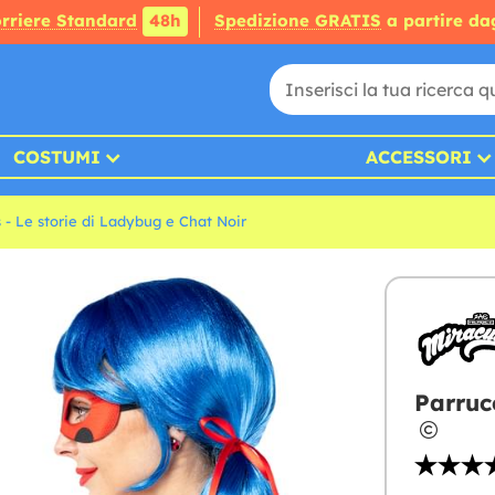
rriere Standard
48h
Spedizione GRATIS
a partire da
COSTUMI
ACCESSORI
 - Le storie di Ladybug e Chat Noir
Parruc