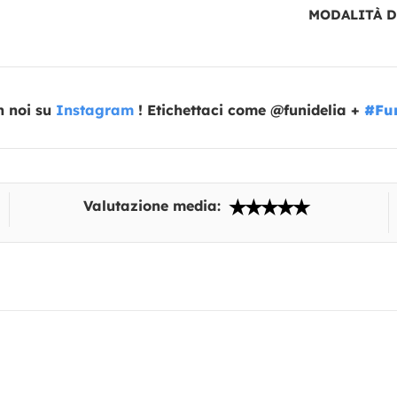
MODALITÀ 
n noi su
Instagram
! Etichettaci come @funidelia +
#Fun
Valutazione media: