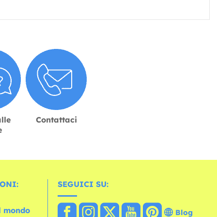
lle
Contattaci
e
ONI:
SEGUICI SU:
el mondo
Blog