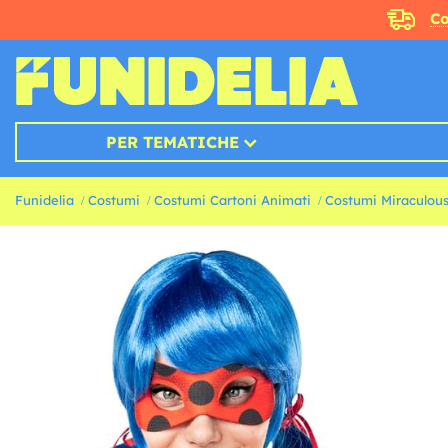
Co
PER TEMATICHE
Funidelia
Costumi
Costumi Cartoni Animati
Costumi Miraculous