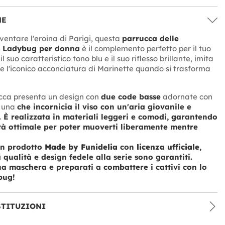
NE
ventare l'eroina di Parigi, questa
parrucca delle
i Ladybug per donna
è il complemento perfetto per il tuo
l suo caratteristico tono blu e il suo riflesso brillante, imita
ne l'iconico acconciatura di Marinette quando si trasforma
cca presenta un design con
due code basse
adornate con
e una
che incornicia il viso con un'aria giovanile e
 È realizzata in materiali leggeri e comodi, garantendo
ità ottimale per poter muoverti liberamente mentre
 un prodotto
Made by Funidelia
con
licenza ufficiale
,
 qualità e design fedele alla serie sono garantiti.
ua maschera e preparati a combattere i cattivi con lo
bug!
STITUZIONI