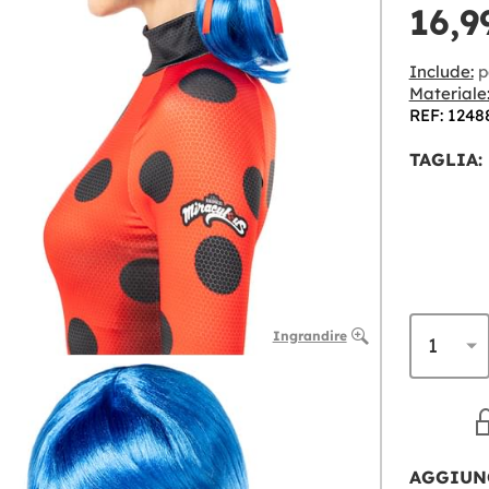
16,9
Include:
p
Materiale
REF: 1248
TAGLIA:
Ingrandire
AGGIUN