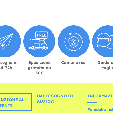
segna in
Spedizione
Cambi e resi
Guida a
24-72h
gratuita da
tagli
50€
HAI BISOGNO DI
INFORMAZI
ENZIONE AL
AIUTO?:
IENTE
Funidelia n