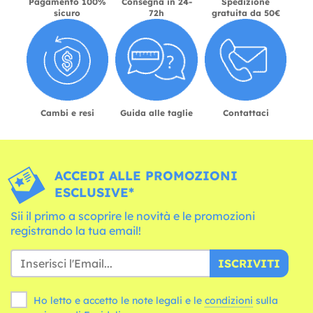
Pagamento 100%
Consegna in 24-
Spedizione
sicuro
72h
gratuita da 50€
Cambi e resi
Guida alle taglie
Contattaci
ACCEDI ALLE PROMOZIONI
ESCLUSIVE*
Sii il primo a scoprire le novità e le promozioni
registrando la tua email!
ISCRIVITI
Ho letto e accetto le note legali e le
condizioni
sulla