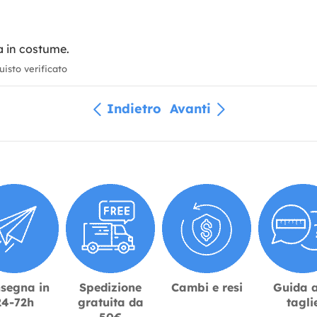
a in costume.
isto verificato
Indietro
Avanti
segna in
Spedizione
Cambi e resi
Guida a
24-72h
gratuita da
tagli