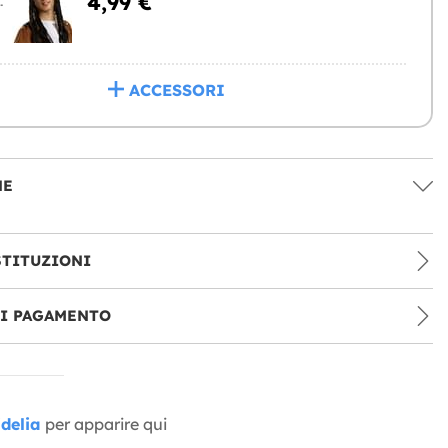
4,99 €
NGERE
ACCESSORI
NE
STITUZIONI
DI PAGAMENTO
delia
per apparire qui