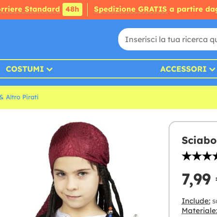
rriere Standard
48h
Spedizione GRATIS
a partire da
COSTUMI
ACCESSORI
 Altro Pirati
Sciabo
7,99
Include:
s
Materiale