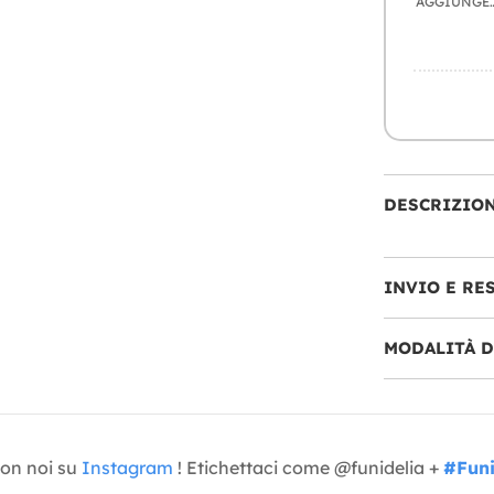
AGGIU
DESCRIZIO
INVIO E RE
MODALITÀ 
con noi su
Instagram
! Etichettaci come @funidelia +
#Funi