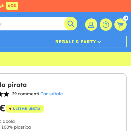
gli
60€
0
REGALI & PARTY
la pirata
29 commenti
Consultale
 €
ULTIME UNITÀ!
ciabola
:
100% plastica