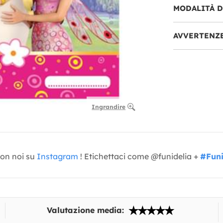
MODALITÀ 
AVVERTENZ
Ingrandire
con noi su
Instagram
! Etichettaci come @funidelia +
#Funi
Valutazione media: