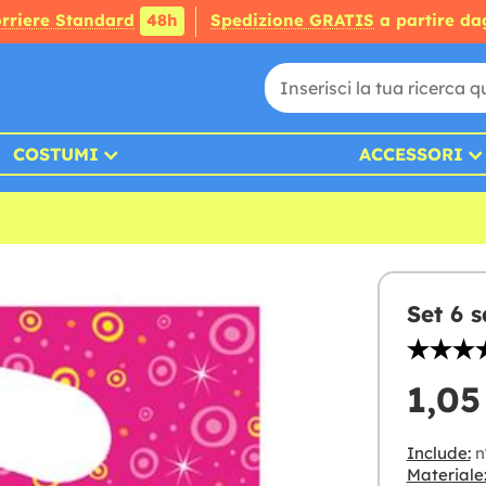
rriere Standard
48h
Spedizione GRATIS
a partire da
COSTUMI
ACCESSORI
Set 6 
1,05
Include:
n
Materiale