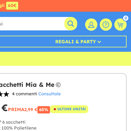
gli
60€
0
REGALI & PARTY
sacchetti Mia & Me
4 commenti
Consultale
 €
PRIMA
2,99 €
ULTIME UNITÀ!
65%
º 6 sacchetti
:
100% Polietilene