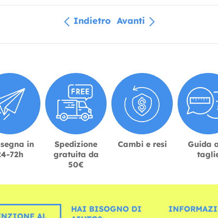
Indietro
Avanti
segna in
Spedizione
Cambi e resi
Guida a
24-72h
gratuita da
tagli
50€
HAI BISOGNO DI
INFORMAZI
ENZIONE AL