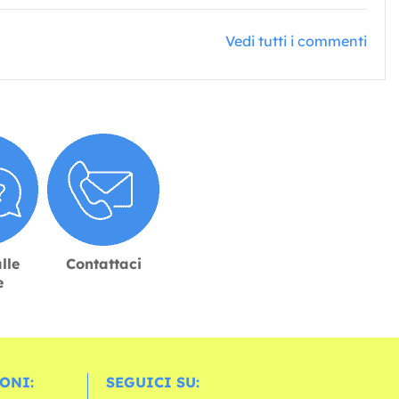
Vedi tutti i commenti
lle
Contattaci
e
ONI:
SEGUICI SU: