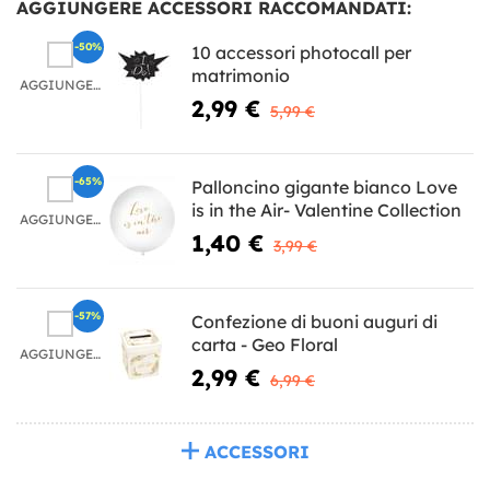
AGGIUNGERE ACCESSORI RACCOMANDATI:
-50%
10 accessori photocall per
matrimonio
AGGIUNGERE
2,99 €
5,99 €
-65%
Palloncino gigante bianco Love
is in the Air- Valentine Collection
AGGIUNGERE
1,40 €
3,99 €
-57%
Confezione di buoni auguri di
carta - Geo Floral
AGGIUNGERE
2,99 €
6,99 €
ACCESSORI