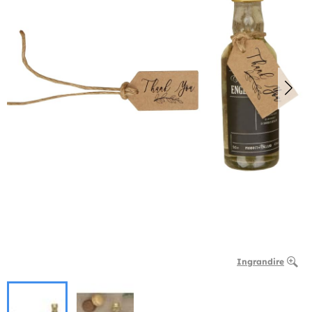
Ingrandire