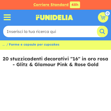
Corriere Standard
48h
0
...
Forme e capsule per cupcakes
20 stuzzicadenti decorativi "16" in oro rosa
- Glitz & Glamour Pink & Rose Gold