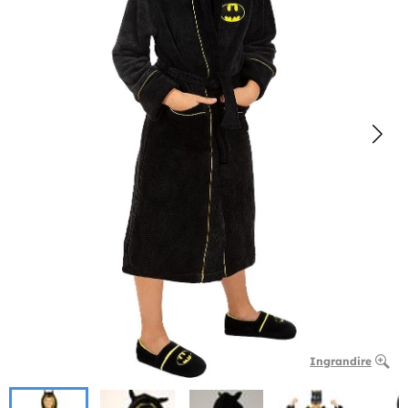
Ingrandire