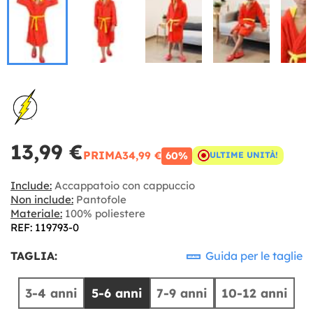
13,99 €
PRIMA
34,99 €
60%
ULTIME UNITÀ!
Include:
Accappatoio con cappuccio
Non include:
Pantofole
Materiale:
100% poliestere
REF: 119793-0
TAGLIA:
Guida per le taglie
3-4 anni
5-6 anni
7-9 anni
10-12 anni