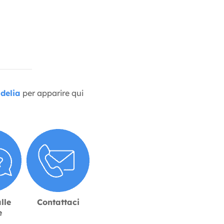
delia
per apparire qui
lle
Contattaci
e