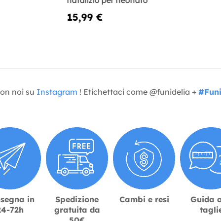
natalizio per neonato
15,99 €
con noi su
Instagram
! Etichettaci come @funidelia +
#Funi
segna in
Spedizione
Cambi e resi
Guida a
24-72h
gratuita da
tagli
50€