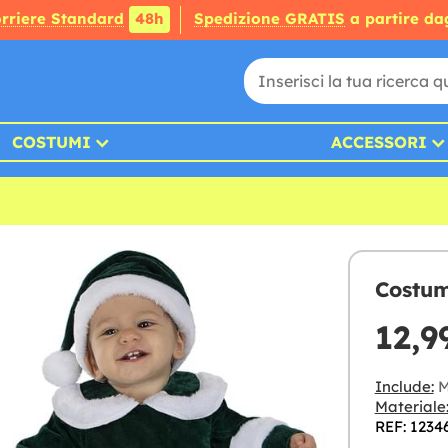
rriere Standard
48h
Spedizione GRATIS
a partire da
COSTUMI
ACCESSORI
Costum
12,9
Include:
M
Materiale
REF: 1234