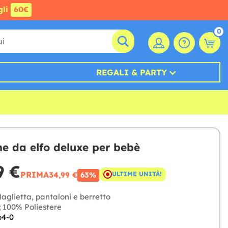
gli
60€
0
REGALI & PARTY
e da elfo deluxe per bebè
9 €
PRIMA
34,99 €
ULTIME UNITÀ!
63%
aglietta, pantaloni e berretto
:
100% Poliestere
64-0