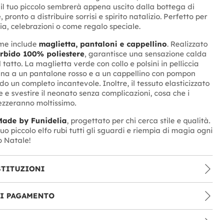
 il tuo piccolo sembrerà appena uscito dalla bottega di
pronto a distribuire sorrisi e spirito natalizio. Perfetto per
ia, celebrazioni o come regalo speciale.
me include
maglietta, pantaloni e cappellino
. Realizzato
rbido 100% poliestere
, garantisce una sensazione calda
 tatto. La maglietta verde con collo e polsini in pelliccia
ina a un pantalone rosso e a un cappellino con pompon
o un completo incantevole. Inoltre, il tessuto elasticizzato
re e svestire il neonato senza complicazioni, cosa che i
ezzeranno moltissimo.
Made by Funidelia
, progettato per chi cerca stile e qualità.
tuo piccolo elfo rubi tutti gli sguardi e riempia di magia ogni
o Natale!
STITUZIONI
DI PAGAMENTO