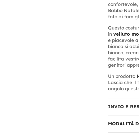
confortevole,
Babbo Natale, 
foto di famigl
Questo costu
in
velluto mo
e piacevole al
bianca si abb
bianco, creand
facilita vesti
genitori appr
Un prodotto
Lascia che il 
angolo quest
INVIO E RE
MODALITÀ 