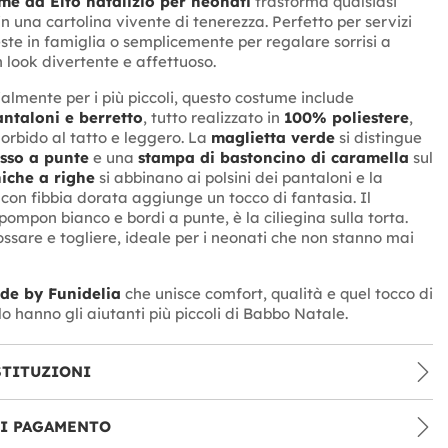
me da Elfo natalizio per neonati
trasforma qualsiasi
n una cartolina vivente di tenerezza. Perfetto per servizi
este in famiglia o semplicemente per regalare sorrisi a
 look divertente e affettuoso.
almente per i più piccoli, questo costume include
antaloni e berretto
, tutto realizzato in
100% poliestere
,
orbido al tatto e leggero. La
maglietta verde
si distingue
osso a punte
e una
stampa di bastoncino di caramella
sul
iche a righe
si abbinano ai polsini dei pantaloni e la
con fibbia dorata aggiunge un tocco di fantasia. Il
pompon bianco e bordi a punte, è la ciliegina sulla torta.
ossare e togliere, ideale per i neonati che non stanno mai
de by Funidelia
che unisce comfort, qualità e quel tocco di
o hanno gli aiutanti più piccoli di Babbo Natale.
STITUZIONI
DI PAGAMENTO