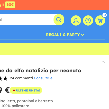
gli
60€
0
REGALI & PARTY
e da elfo natalizio per neonato
24 commenti
Consultale
9 €
ULTIME UNITÀ!
aglietta, pantaloni e berretto
:
100% poliestere