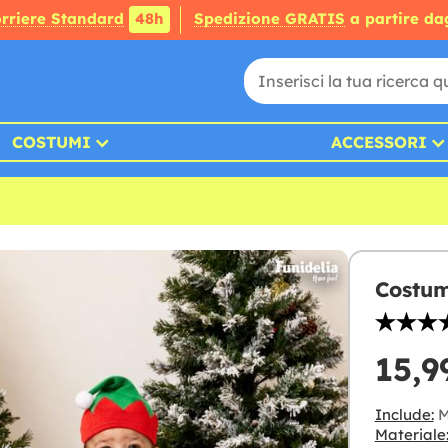
rriere Standard
48h
Spedizione GRATIS
a partire da
COSTUMI
ACCESSORI
Costum
15,9
Include:
M
Materiale