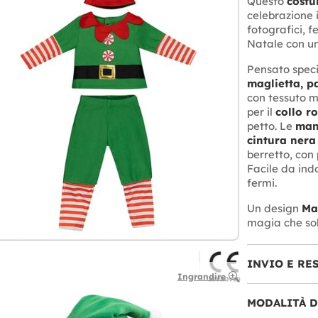
Questo
costu
celebrazione i
fotografici, f
Natale con un
Pensato speci
maglietta, p
con tessuto m
per il
collo r
petto. Le
man
cintura nera
berretto, con 
Facile da ind
fermi.
Un design
Ma
magia che sol
INVIO E RE
Ingrandire
MODALITÀ 