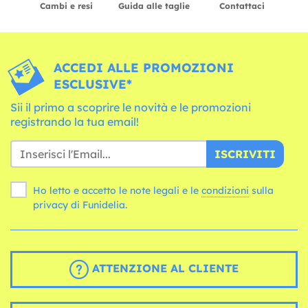
Cambi e resi
Guida alle taglie
Contattaci
ACCEDI ALLE PROMOZIONI
ESCLUSIVE*
Sii il primo a scoprire le novità e le promozioni
registrando la tua email!
ISCRIVITI
Ho letto e accetto le note legali e le
condizioni
sulla
privacy di Funidelia.
ATTENZIONE AL CLIENTE