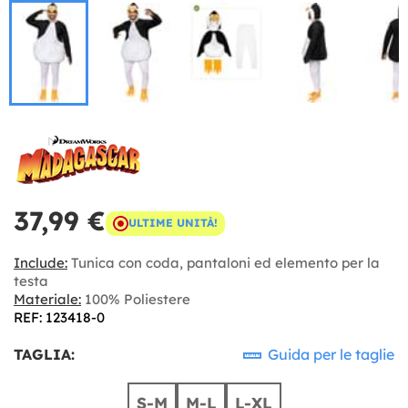
37,99 €
ULTIME UNITÀ!
Include:
Tunica con coda, pantaloni ed elemento per la
testa
Materiale:
100% Poliestere
REF: 123418-0
TAGLIA:
Guida per le taglie
S-M
M-L
L-XL