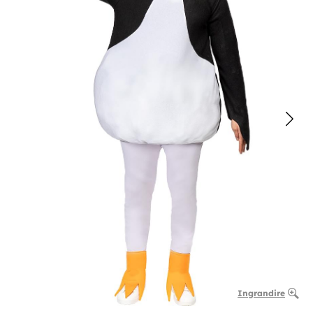
Ingrandire