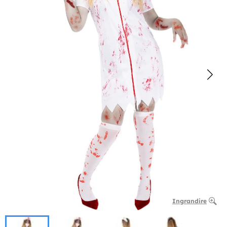
Ingrandire