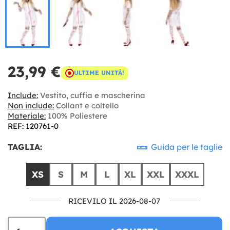
23,99 €
ULTIME UNITÀ!
Include:
Vestito, cuffia e mascherina
Non include:
Collant e coltello
Materiale:
100% Poliestere
REF: 120761-0
TAGLIA:
Guida per le taglie
XS
S
M
L
XL
XXL
XXXL
RICEVILO IL 2026-08-07