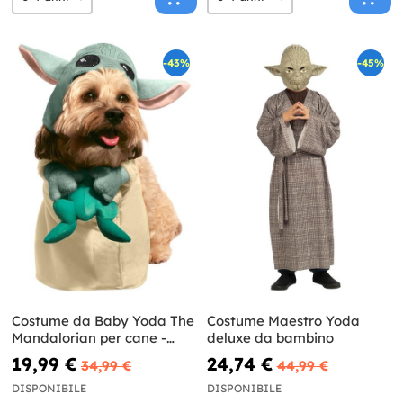
-43%
-45%
Costume da Baby Yoda The
Costume Maestro Yoda
Mandalorian per cane -
deluxe da bambino
Star Wars
19,99 €
24,74 €
34,99 €
44,99 €
DISPONIBILE
DISPONIBILE