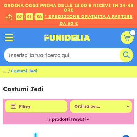
ORDINA OGGI PRIMA DELLE 13:00 E RICEVI IN 24-48
ORE
* SPEDIZIONE GRATUITA A PARTIRE
:
:
07
51
57
DA 50 €
...
Costumi Jedi
Costumi Jedi
Filtra
7
prodotti trovati -