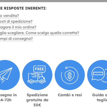
E RISPOSTE INERENTI:
o vendita?
osti di spedizione?
gare il mio ordine?
lia scegliere. Come scelgo quella corretta?
tempi di consegna?
segna in
Spedizione
Cambi e resi
Guida a
24-72h
gratuita da
tagli
50€