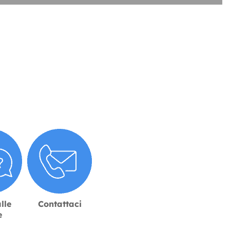
lle
Contattaci
e