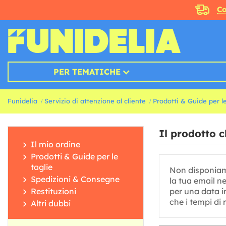
Co
PER TEMATICHE
Funidelia
Servizio di attenzione al cliente
Prodotti & Guide per le
Il prodotto c
Il mio ordine
Prodotti & Guide per le
taglie
Non disponiamo 
Spedizioni & Consegne
la tua email n
Restituzioni
per una data i
che i tempi di
Altri dubbi