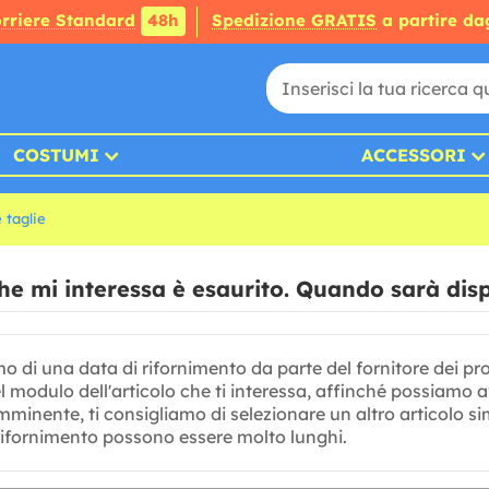
rriere Standard
48h
Spedizione GRATIS
a partire da
COSTUMI
ACCESSORI
 taglie
he mi interessa è esaurito. Quando sarà dis
di una data di rifornimento da parte del fornitore dei prodo
el modulo dell'articolo che ti interessa, affinché possiamo 
mminente, ti consigliamo di selezionare un altro articolo s
 rifornimento possono essere molto lunghi.