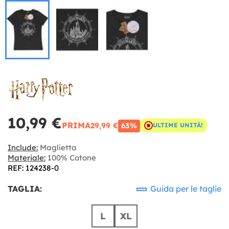
10,99 €
PRIMA
29,99 €
63%
ULTIME UNITÀ!
Include:
Maglietta
Materiale:
100% Cotone
REF: 124238-0
TAGLIA:
Guida per le taglie
L
XL