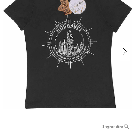
Ingrandire