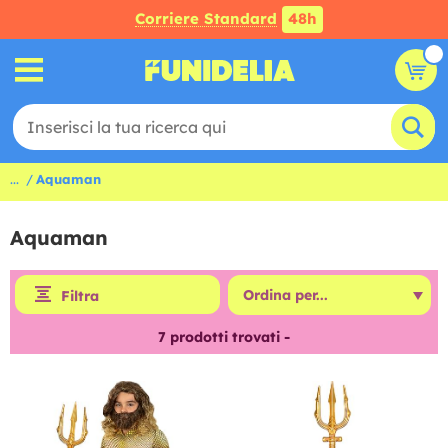
Corriere Standard
48h
...
Aquaman
Aquaman
Filtra
7
prodotti trovati -