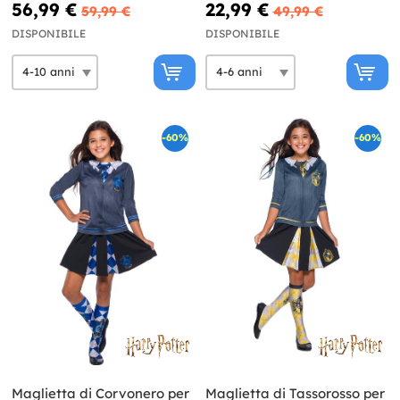
(replica ufficiale per
56,99 €
22,99 €
59,99 €
49,99 €
collezionisti) - Harry Potter
DISPONIBILE
DISPONIBILE
-60%
-60%
Maglietta di Corvonero per
Maglietta di Tassorosso per