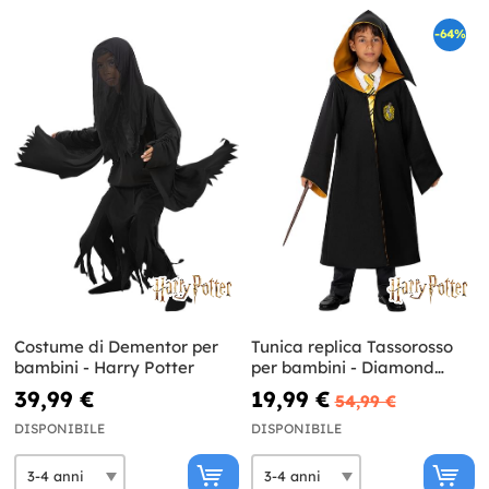
-64%
Costume di Dementor per
Tunica replica Tassorosso
bambini - Harry Potter
per bambini - Diamond
Edition
39,99 €
19,99 €
54,99 €
DISPONIBILE
DISPONIBILE