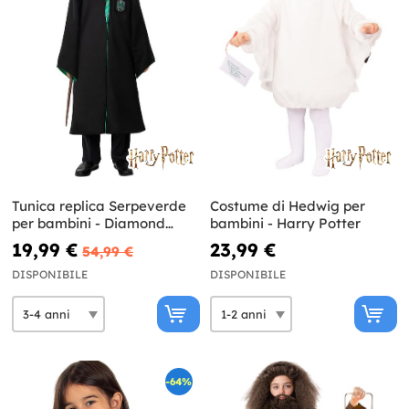
Tunica replica Serpeverde
Costume di Hedwig per
per bambini - Diamond
bambini - Harry Potter
Edition
19,99 €
23,99 €
54,99 €
DISPONIBILE
DISPONIBILE
-64%