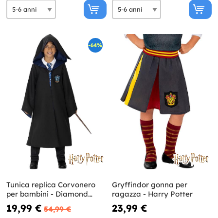
-64%
Tunica replica Corvonero
Gryffindor gonna per
per bambini - Diamond
ragazza - Harry Potter
Edition
19,99 €
23,99 €
54,99 €